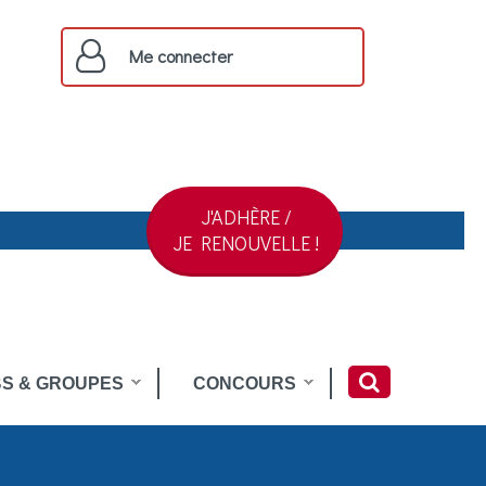
Me connecter
J'ADHÈRE /
JE RENOUVELLE !
S & GROUPES
CONCOURS