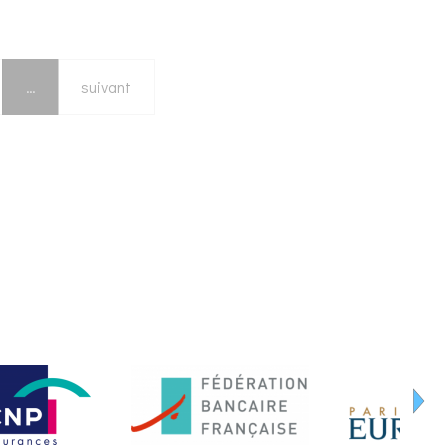
…
suivant