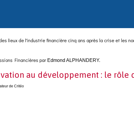
des lieux de l'industrie financière cinq ans après la crise et les n
essions Financières 2014
ssions Financières par
Edmond ALPHANDERY.
ons Financières 2006
ovation au développement : le rôle 
ateur de Critéo