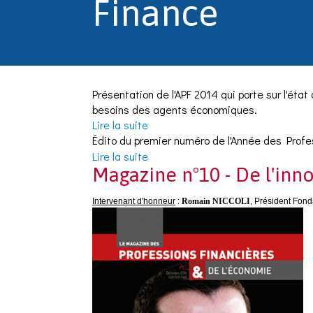
Finance
Présentation de l'APF 2014 qui porte sur l'état 
besoins des agents économiques.
Lire la suite
de Sommaire de l'Année des Prof
Édito du premier numéro de l'Année des Profe
Lire la suite
de Edito de l'Année des Professi
Magazine n°10 - De l'inn
Intervenant d'honneur
:
Romain NICCOLI
, Président Fond