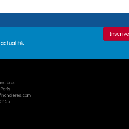
Inscrive
actualité.
ancières
Paris
financieres.com
 02 55