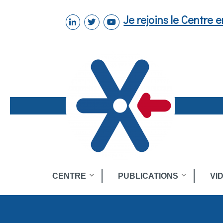
Aller au contenu principal
Je rejoins le Centre 
linkedin
twitter
youtube
Toggle
CENTRE
PUBLICATIONS
VI
menu