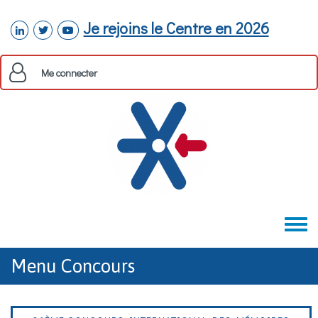
Aller au contenu principal
Je rejoins le Centre en 2026
linkedin
twitter
youtube
Me connecter
Toggle
menu
Menu Concours