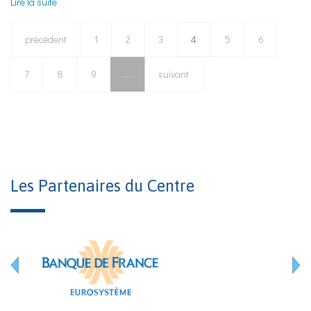
Lire la suite
de Avant-Propos de l'Année des Professions Financières 2014
précédent
1
2
3
4
5
6
7
8
9
…
suivant
Les Partenaires du Centre