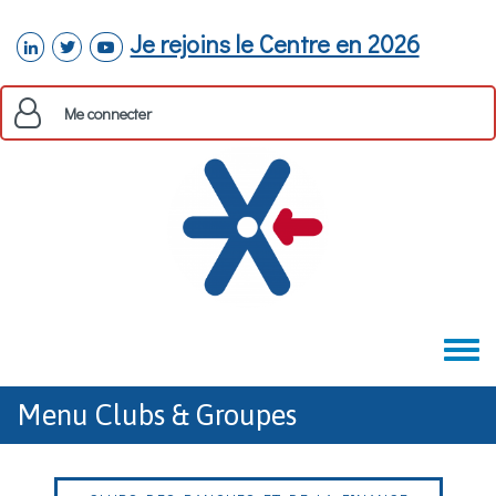
Aller au contenu principal
Je rejoins le Centre en 2026
linkedin
twitter
youtube
Me connecter
Toggle
menu
Menu Clubs & Groupes