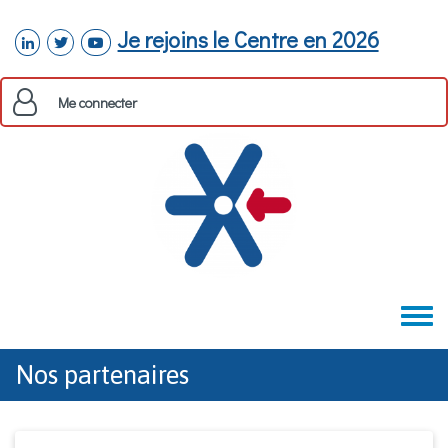
Aller au contenu principal
Je rejoins le Centre en 2026
linkedin
twitter
youtube
Me connecter
Toggle
menu
Nos partenaires