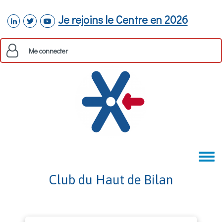
Aller au contenu principal
Je rejoins le Centre en 2026
linkedin
twitter
youtube
Me connecter
Toggle
menu
Club du Haut de Bilan