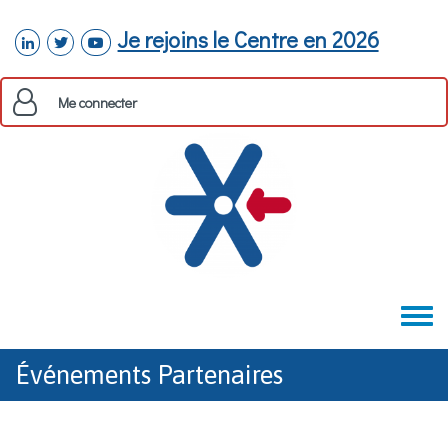
Aller au contenu principal
Je rejoins le Centre en 2026
linkedin
twitter
youtube
Me connecter
Toggle
menu
Événements Partenaires