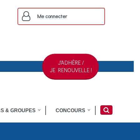
Me connecter
J'ADHÈRE /
JE RENOUVELLE !
S & GROUPES
CONCOURS