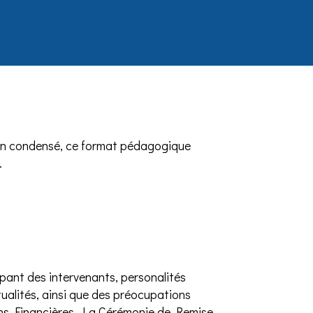
s en condensé, ce format pédagogique
.
ant des intervenants, personalités
tualités, ainsi que des préocupations
ions Financières, La Cérémonie de Remise