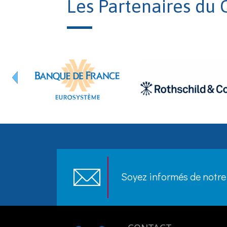
Les Partenaires du 
Soyez informés de notre 