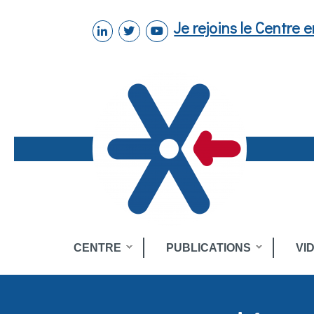
Aller au contenu principal
Je rejoins le Centre 
linkedin
twitter
youtube
Toggle
CENTRE
PUBLICATIONS
VI
menu