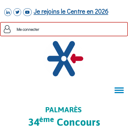
Aller au contenu principal
Je rejoins le Centre en 2026
linkedin
twitter
youtube
Me connecter
Toggle
menu
PALMARÈS
ème
34
Concours