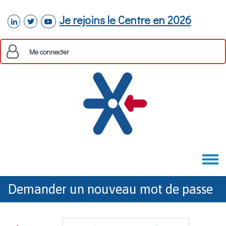
Aller au contenu principal
Je rejoins le Centre en 2026
linkedin
twitter
youtube
Me connecter
Toggle
menu
Demander un nouveau mot de passe
Onglets principaux