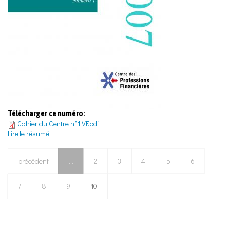
Télécharger ce numéro:
Cahier du Centre n°1 VF.pdf
Lire le résumé
précédent
…
2
3
4
5
6
7
8
9
10