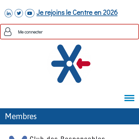
Aller au contenu principal
Je rejoins le Centre en 2026
linkedin
twitter
youtube
Me connecter
Toggle
menu
Membres