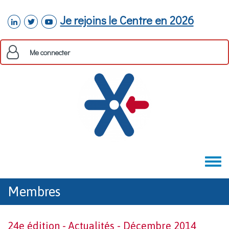
Aller au contenu principal
Je rejoins le Centre en 2026
linkedin
twitter
youtube
Me connecter
Toggle
menu
Membres
24e édition - Actualités - Décembre 2014