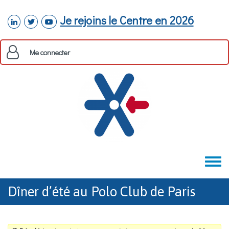
Aller au contenu principal
Je rejoins le Centre en 2026
linkedin
twitter
youtube
Me connecter
Toggle
menu
Dîner d’été au Polo Club de Paris