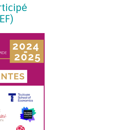
rticipé
EF)