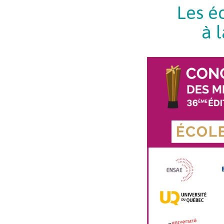
Les éc
à 