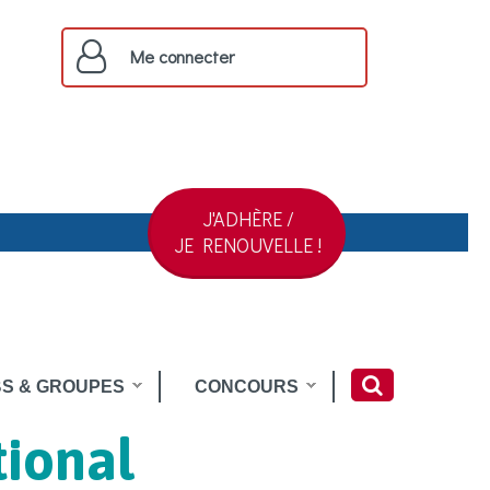
Me connecter
J'ADHÈRE /
JE RENOUVELLE !
S & GROUPES
CONCOURS
ional