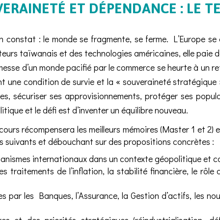
UVERAINETÉ ET DÉPENDANCE : LE T
un constat : le monde se fragmente, se ferme. L’Europe s
teurs taïwanais et des technologies américaines, elle paie 
messe d’un monde pacifié par le commerce se heurte à un re
ent une condition de survie et la « souveraineté stratégique
ées, sécuriser ses approvisionnements, protéger ses popu
tique et le défi est d’inventer un équilibre nouveau.
ours récompensera les meilleurs mémoires (Master 1 et 2) 
s suivants et débouchant sur des propositions concrètes :
rganismes internationaux dans un contexte géopolitique et 
es traitements de l’inflation, la stabilité financière, le rô
es par les Banques, l’Assurance, la Gestion d’actifs, les nou