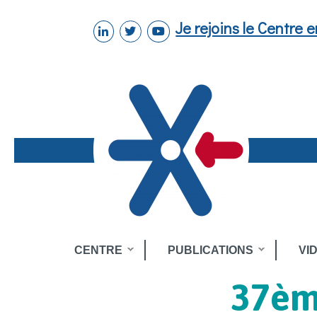
Aller au contenu principal
Je rejoins le Centre 
linkedin
twitter
youtube
Toggle
CENTRE
PUBLICATIONS
VI
menu
37èm