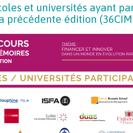
oles et universités ayant pa
la précédente édition (36CIM