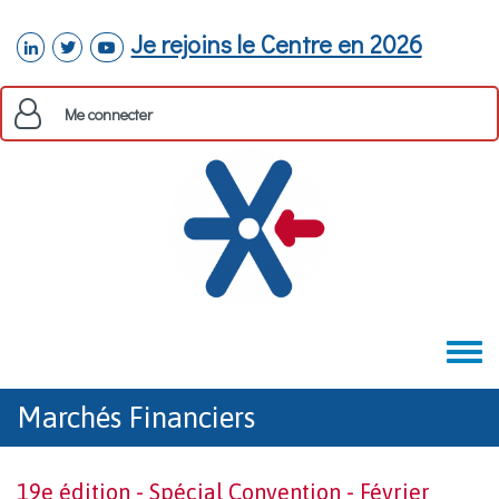
Aller au contenu principal
Je rejoins le Centre en 2026
linkedin
twitter
youtube
Me connecter
Toggle
menu
Marchés Financiers
19e édition - Spécial Convention - Février