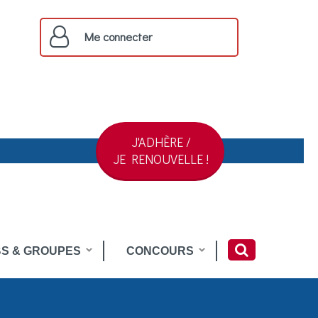
Me connecter
J'ADHÈRE /
JE RENOUVELLE !
S & GROUPES
CONCOURS