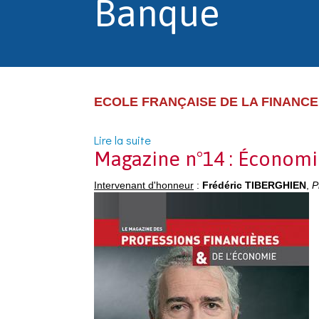
Banque
ECOLE FRANÇAISE DE LA FINANCE 
Lire la suite
de Avant-Propos de l'Année des P
Magazine n°14 : Économie
Intervenant d'honneur
:
Frédéric TIBERGHIEN
,
P