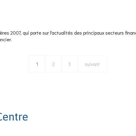
rofessions Financières 2007
es 2007, qui porte sur l'actualités des principaux secteurs financ
ncier.
essions Financières 2007
1
2
3
suivant
Centre