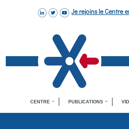
Aller au contenu principal
Je rejoins le Centre 
linkedin
twitter
youtube
Toggle
CENTRE
PUBLICATIONS
VI
menu