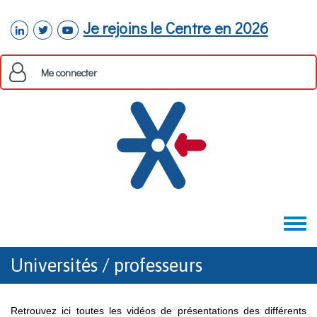
Aller au contenu principal
Je rejoins le Centre en 2026
linkedin
twitter
youtube
Me connecter
Toggle
menu
Universités / professeurs
Retrouvez ici toutes les vidéos de présentations des différents