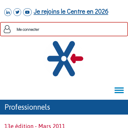
Aller au contenu principal
Je rejoins le Centre en 2026
linkedin
twitter
youtube
Me connecter
Toggle
menu
Professionnels
13e édition - Mars 2011