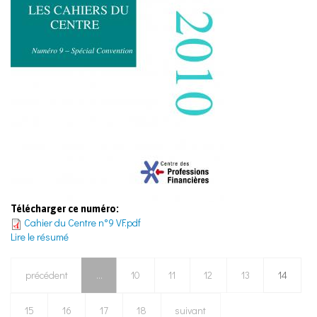
Télécharger ce numéro:
Cahier du Centre n°9 VF.pdf
Lire le résumé
précédent
…
10
11
12
13
14
15
16
17
18
suivant