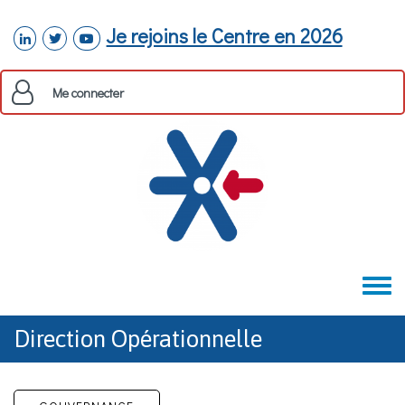
Aller au contenu principal
Je rejoins le Centre en 2026
linkedin
twitter
youtube
Me connecter
Toggle
menu
Direction Opérationnelle