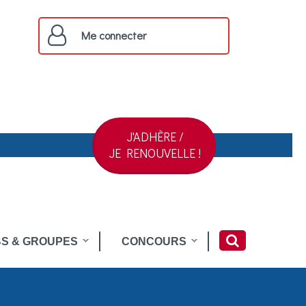
Me connecter
J'ADHÈRE /
JE RENOUVELLE !
S & GROUPES
CONCOURS