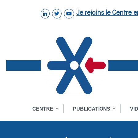
Aller au contenu principal
Je rejoins le Centre 
linkedin
twitter
youtube
Toggle
CENTRE
PUBLICATIONS
VI
menu