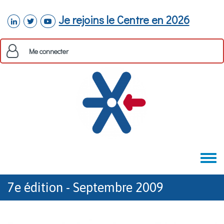
Aller au contenu principal
Je rejoins le Centre en 2026
linkedin
twitter
youtube
Me connecter
Toggle
menu
7e édition - Septembre 2009