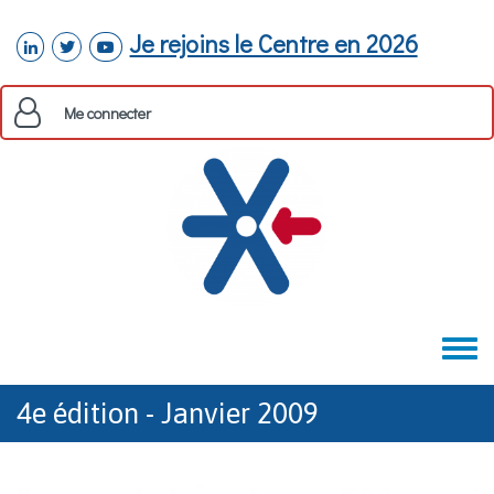
Aller au contenu principal
Je rejoins le Centre en 2026
linkedin
twitter
youtube
Me connecter
Toggle
menu
4e édition - Janvier 2009