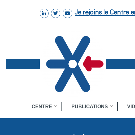
Aller au contenu principal
Je rejoins le Centre 
linkedin
twitter
youtube
Toggle
CENTRE
PUBLICATIONS
VI
menu