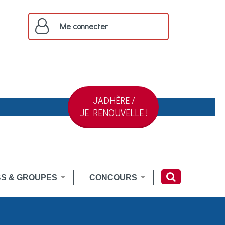
Me connecter
J'ADHÈRE /
JE RENOUVELLE !
S & GROUPES
CONCOURS