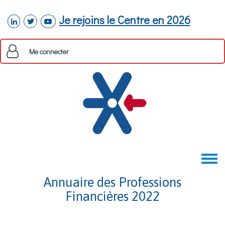
Aller au contenu principal
Je rejoins le Centre en 2026
linkedin
twitter
youtube
Me connecter
Toggle
menu
Annuaire des Professions
Financières 2022