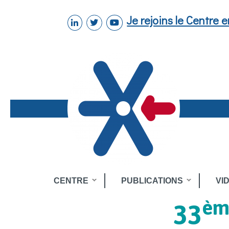
Aller au contenu principal
Je rejoins le Centre 
linkedin
twitter
youtube
Toggle
CENTRE
PUBLICATIONS
VI
menu
èm
33