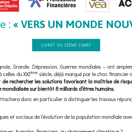
e :
« VERS UN MONDE NOUV
LIVRET DU 33ÈME CIMEF
gnole, Grande Dépression, Guerres mondiales – ont ample
ème
 celles du XXI
siècle, déjà marqué par le choc financier
st de rechercher les solutions favorisant la maîtrise de risq
 mondialisée sur bientôt 8 milliards d’êtres humains.
tachera donc en particulier à distinguer les travaux répon
ues et sociaux de l’évolution de la population mondiale avec 
giques, humains, financiers, au changement climatique ?