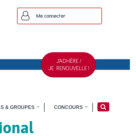
Me connecter
J'ADHÈRE /
JE RENOUVELLE !
S & GROUPES
CONCOURS
ional