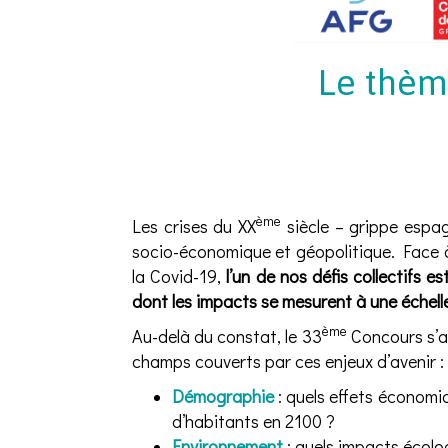
Le thèm
ème
Les crises du XX
siècle – grippe espa
socio-économique et géopolitique. Face à
la Covid-19,
l’un de nos défis collectifs e
dont les impacts se mesurent à une échelle
ème
Au-delà du constat, le 33
Concours s’at
champs couverts par ces enjeux d’avenir :
Démographie
: quels effets économiq
d’habitants en 2100 ?
Environnement
: quels impacts écolo